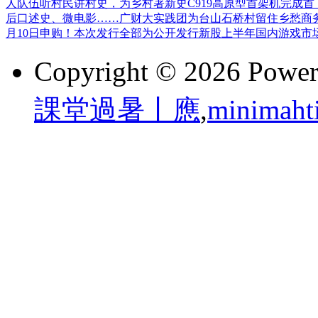
人队伍听村民讲村史，为乡村著新史
C919高原型首架机完成首
后
口述史、微电影……广财大实践团为台山石桥村留住乡愁
商
月10日申购！本次发行全部为公开发行新股
上半年国内游戏市场
Copyright © 2026 Powe
課堂過暑丨應
,
minimaht