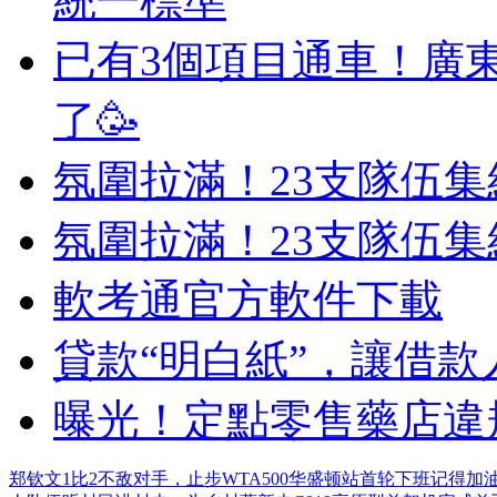
統一標準
已有3個項目通車！廣
了🥳
氛圍拉滿！23支隊伍
氛圍拉滿！23支隊伍
軟考通官方軟件下載
貸款“明白紙”，讓借款
曝光！定點零售藥店違
郑钦文1比2不敌对手，止步WTA500华盛顿站首轮
下班记得加油